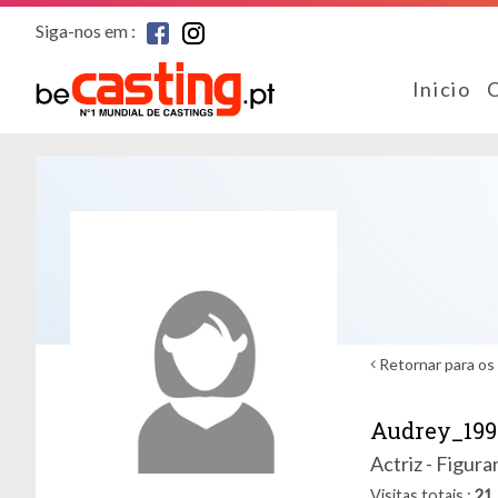
Siga-nos em :
Inicio
Retornar para os 
Audrey_199
Actriz - Figura
Visitas totais
21