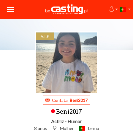
V.I.P
Contatar
Beni2017
Beni2017
Actriz - Humor
8 anos
Mulher
Leiria