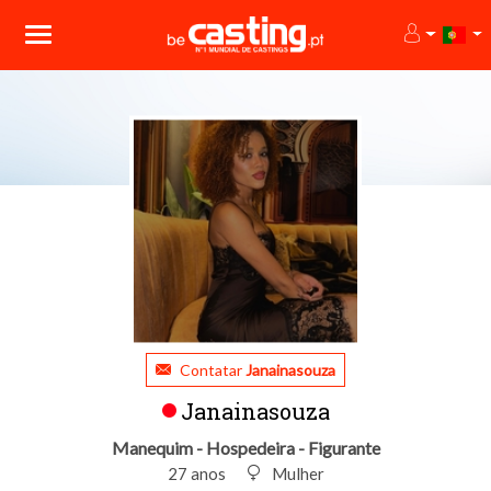
Contatar
Janainasouza
Janainasouza
Manequim - Hospedeira - Figurante
27 anos
Mulher