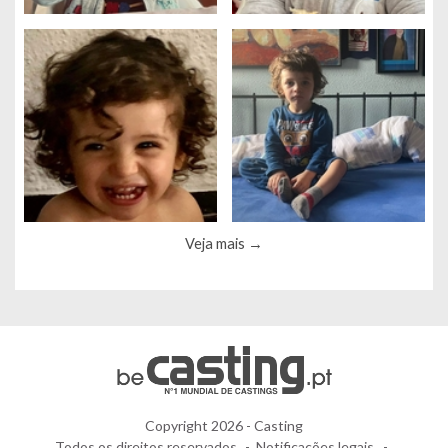
Gerenciamento de cookies
Veja mais
Utilizamos cookies para facilitar a utilização do site e para
melhorar o desempenho e a segurança do site.
Para que servem estes cookies:
Cookies obrigatórios
Medição de audiência
Agencias de propaganda
Copyright 2026 - Casting
Todos os direitos reservados
Notificações legais