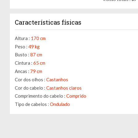
Características físicas
Altura :
170 cm
Peso :
49 kg
Busto :
87 cm
Cintura :
65 cm
Ancas :
79 cm
Cor dos olhos :
Castanhos
Cor do cabelo :
Castanhos claros
Comprimento do cabelo :
Comprido
Gerenciamento de cookies
Tipo de cabelos :
Ondulado
Utilizamos cookies para facilitar a utilização do site e para
melhorar o desempenho e a segurança do site.
Para que servem estes cookies: