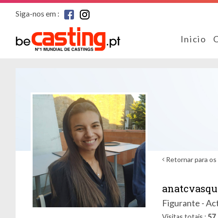
Siga-nos em :
Inicio
Retornar para os 
anatcvasqu
Figurante - Act
Visitas totais
57