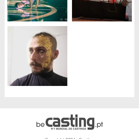
Gerenciamento de cookies
Utilizamos cookies para facilitar a utilização do site e para
melhorar o desempenho e a segurança do site.
Para que servem estes cookies:
Cookies obrigatórios
Medição de audiência
Agencias de propaganda