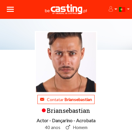
Contatar
Briansebastian
Briansebastian
Actor - Dançarino - Acrobata
40 anos
Homem