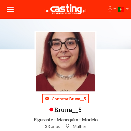
Contatar
Bruna__5
Bruna__5
Figurante - Manequim - Modelo
33 anos
Mulher