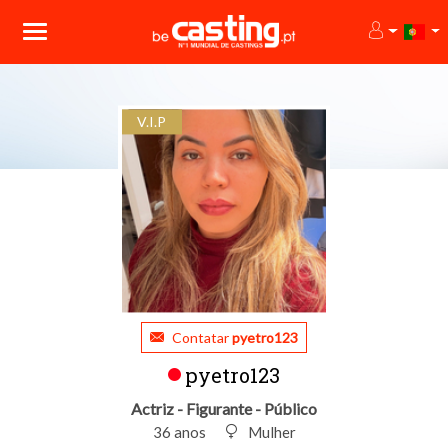
V.I.P
Contatar
pyetro123
pyetro123
Actriz - Figurante - Público
36 anos
Mulher