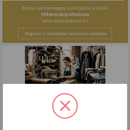
Acesse aos mensagens e contate os artistas.
Milhares de profissionais
estão esperando por si !
Registar e candidatar-se a peças fundidas
procura-se costureira de teatro
Teatro / Comédia
O 23/07/2026 para 15/08/2026