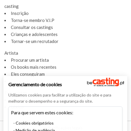
casting
Inscrição
Torna-se membro V.I.P
Consultar os castings
Crianças e adolescentes
Tornar-se um recrutador
Artista
Procurar um artista
Os books mais recentes
Eles conseguiram
Espaço do artista
Gerenciamento de cookies
Entrevistas
Utilizamos cookies para facilitar a utilização do site e para
Entrevistas
melhorar o desempenho e a segurança do site.
Léxico
Para que servem estes cookies:
Cookies obrigatórios
Notificações legais
Medição de audiência