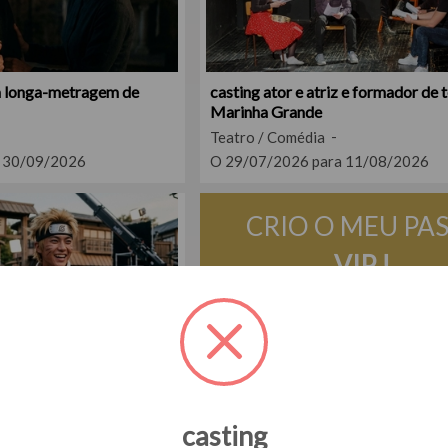
ra longa-metragem de
casting ator e atriz e formador de 
Marinha Grande
Teatro / Comédia
 30/09/2026
O 29/07/2026 para 11/08/2026
CRIO O MEU PA
VIP !
Acesse aos mensagens e con
artistas.
Milhares de profissiona
 aos 20 anos para
estão esperando por si 
em adaptação live action
casting
Registar e candidatar-se