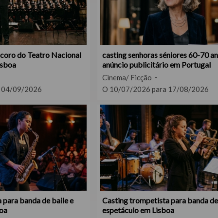
 coro do Teatro Nacional
casting senhoras séniores 60-70 a
isboa
anúncio publicitário em Portugal
Cinema/ Ficção
 04/09/2026
O 10/07/2026 para 17/08/2026
 para banda de baile e
Casting trompetista para banda de 
oa
espetáculo em Lisboa