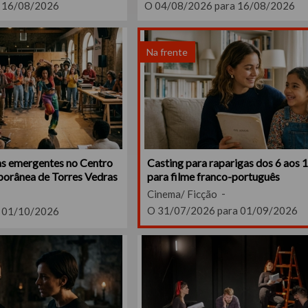
 16/08/2026
O 04/08/2026 para 16/08/2026
Na frente
Casting para raparigas dos 6 aos 
tas emergentes no Centro
para filme franco-português
orânea de Torres Vedras
Cinema/ Ficção
O 31/07/2026 para 01/09/2026
 01/10/2026