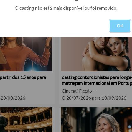
 07/08/2026
peças fundidas
O casting não está mais disponível ou foi removido.
OK
partir dos 15 anos para
casting contorcionistas para longa
metragem internacional em Portug
Cinema/ Ficção
 20/08/2026
O 20/07/2026 para 18/09/2026