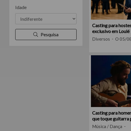
Idade
Casting para hoste
exclusivo em Loulé
Pesquisa
Diversos
O 05/0
Casting para homem
que toque guitarra 
internacional
Música / Dança