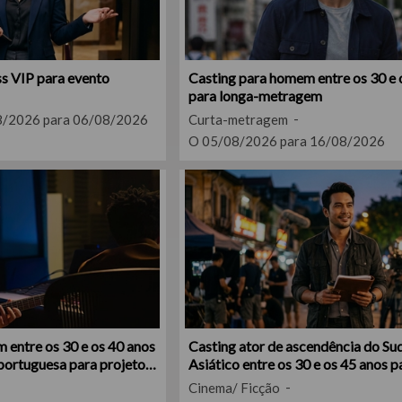
ss VIP para evento
Casting para homem entre os 30 e 
para longa-metragem
8/2026 para 06/08/2026
Curta-metragem
O 05/08/2026 para 16/08/2026
 entre os 30 e os 40 anos
Casting ator de ascendência do Su
portuguesa para projeto
Asiático entre os 30 e os 45 anos p
metragem no Porto
Cinema/ Ficção