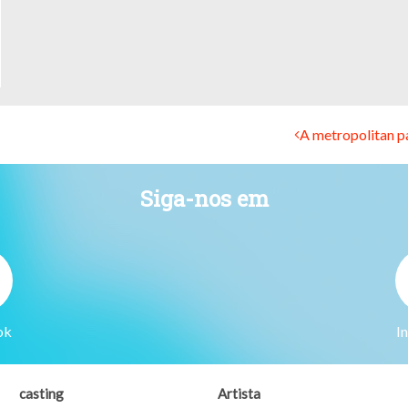
A metropolitan par
Siga-nos em
ok
I
casting
Artista