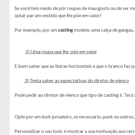
Se você tem medo de pôr roupas de mau gosto ou de ser muit
optar par um vestido que lhe põe em valor!
Por exemplo, por um
casting
modelo, uma calça de gangas, u
2) Uma roupa que lhe põe em valor
E bom saber que as listras horizontais e que o branco faz 
3) Tenta saber as expectativas do diretor de elenco
Pode pedir ao diretor de elenco que tipo de casting é. Terá 
Opte por um look jornaleiro, se necessário, punk ou outro
Personalizar o seu look, é mostrar a sua motivação aos rec