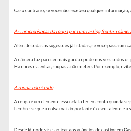
Caso contrário, se você não recebeu qualquer informação, 
As características da roupa para um casting frente a câmer
Além de todas as sugestões já listadas, se você passa um c
A câmera faz parecer mais gordo epodemos vers todos os p
Há cores e a evitar, roupas a não meterr. Por exemplo, evite
A roupa não é tudo
A roupa é um elemento essencial a ter em conta quanda se 
Lembre-se que a coisa mais importante é o seu talento e a 
Desde já, pode vir e aplicar aos anúncios de casting em
Cas