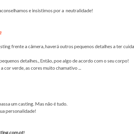
aconselhamos e insistimos por a neutralidade!
a
asting frente a câmera, haverá outros pequenos detalhes a ter cuid
equenos detalhes., Então, poe algo de acordo com o seu corpo!
 a cor verde, as cores muito chamativo ...
passa um casting. Mas não é tudo.
sua personalidade!
ting.com.pt
!